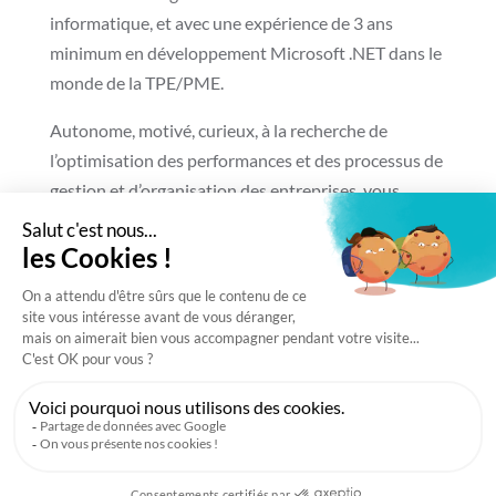
informatique, et avec une expérience de 3 ans
minimum en développement Microsoft .NET dans le
monde de la TPE/PME.
Autonome, motivé, curieux, à la recherche de
l’optimisation des performances et des processus de
gestion et d’organisation des entreprises, vous
cherchez toujours à comprendre les enjeux business
liés à votre mission.
Doté d’un sens critique constructif, ouvert d’esprit,
humble, à la recherche pragmatique de l’excellence,
avec de l’énergie à revendre, envoyez-nous votre
candidature à
job@indeso.fr
.